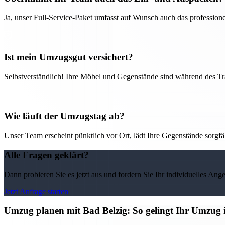
Ja, unser Full-Service-Paket umfasst auf Wunsch auch das professio
Ist mein Umzugsgut versichert?
Selbstverständlich! Ihre Möbel und Gegenstände sind während des Tra
Wie läuft der Umzugstag ab?
Unser Team erscheint pünktlich vor Ort, lädt Ihre Gegenstände sorgfälti
Alle Fragen geklärt?
Dann probieren Sie es jetzt aus und fordern Sie Ihr individuelles Ang
Jetzt Anfrage starten
Umzug planen mit Bad Belzig: So gelingt Ihr Umzug i