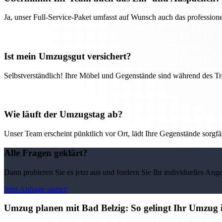
Ja, unser Full-Service-Paket umfasst auf Wunsch auch das professio
Ist mein Umzugsgut versichert?
Selbstverständlich! Ihre Möbel und Gegenstände sind während des Tra
Wie läuft der Umzugstag ab?
Unser Team erscheint pünktlich vor Ort, lädt Ihre Gegenstände sorgfälti
Alle Fragen geklärt?
Dann probieren Sie es jetzt aus und fordern Sie Ihr individuelles Ang
Jetzt Anfrage starten
Umzug planen mit Bad Belzig: So gelingt Ihr Umzug i