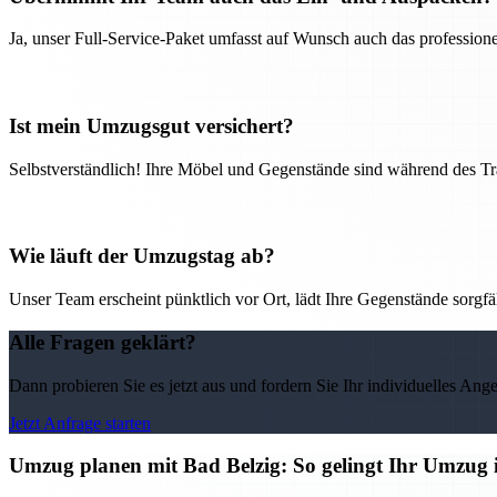
Ja, unser Full-Service-Paket umfasst auf Wunsch auch das professio
Ist mein Umzugsgut versichert?
Selbstverständlich! Ihre Möbel und Gegenstände sind während des Tra
Wie läuft der Umzugstag ab?
Unser Team erscheint pünktlich vor Ort, lädt Ihre Gegenstände sorgfälti
Alle Fragen geklärt?
Dann probieren Sie es jetzt aus und fordern Sie Ihr individuelles Ang
Jetzt Anfrage starten
Umzug planen mit Bad Belzig: So gelingt Ihr Umzug i